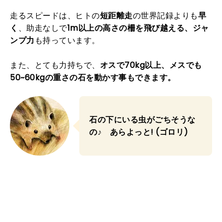
走るスピードは、ヒトの
短距離走
の世界記録よりも
早
く
、助走なしで
1m以上の高さの柵を飛び越える、ジャ
ンプ力
も持っています。
また、とても力持ちで、
オスで70kg以上、メスでも
50~60kgの重さの石を動かす事もできます。
石の下にいる虫がごちそうな
の♪ あらよっと! (ゴロリ)