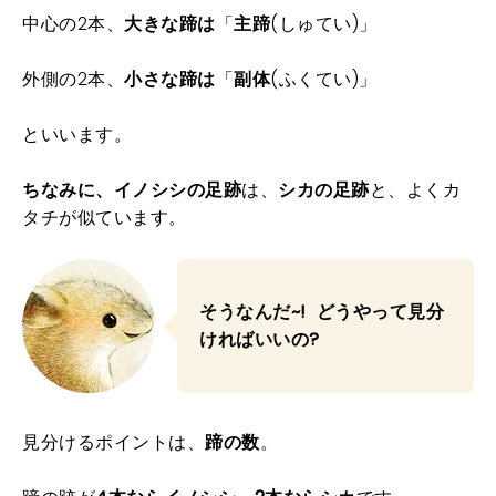
中心の2本、
大きな蹄は
「
主蹄
(しゅてい)」
外側の2本、
小さな蹄は
「
副体
(ふくてい)」
といいます。
ちなみに、イノシシの足跡
は、
シカの足跡
と、よくカ
タチが似ています。
そうなんだ~! どうやって見分
ければいいの?
見分けるポイントは、
蹄の数
。