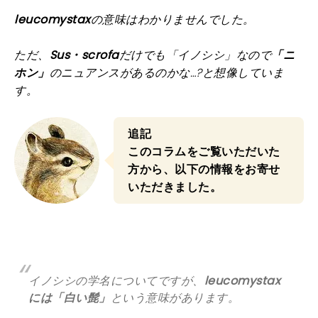
leucomystax
の意味はわかりませんでした。
ただ、
Sus・scrofa
だけでも「イノシシ」なので
「ニ
ホン」
のニュアンスがあるのかな…?と想像していま
す。
追記
このコラムをご覧いただいた
方から、以下の情報をお寄せ
いただきました。
イノシシの学名についてですが、
leucomystax
には
「白い髭」
という意味があります。