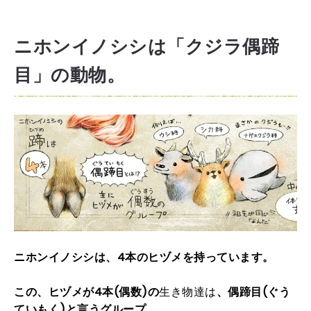
ニホンイノシシは「クジラ偶蹄
目」の動物。
ニホンイノシシは、4本のヒヅメを持っています。
この、ヒヅメが4本(偶数)の
生き物達は
、偶蹄目(ぐう
ていもく)と言うグループ。