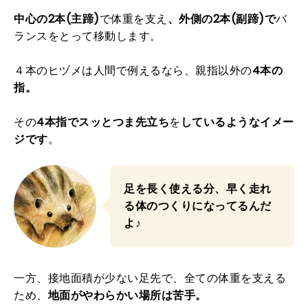
中心の2本(主蹄)
で体重を支え
、外側の2本(副蹄)で
バ
ランスをとって移動します。
４本のヒヅメは人間で例えるなら、親指以外の
4本の
指。
その
4本指でスッとつま先立ち
を
しているようなイメー
ジです
。
足を長く使える分、早く走れ
る体のつくりになってるんだ
よ♪
一方、接地面積が少ない足先で、全ての体重を支える
ため、
地面がやわらかい場所は苦手。