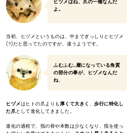
ヒヅメはね、爪の一種なんだ
よ。
当初、ヒヅメというものは、中までぎっしりとヒヅメ
(?)だと思ってたのですが、違うようです。
ふむふむ…層になっている角質
の部分の事が、ヒヅメなんだ
ね
。
ヒヅメ
はヒトの爪よりも
厚くて大きく
、
歩行に特化し
た爪
として進化してきました。
進化の過程で、指の骨や本数は少なくなり、指を使っ