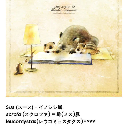
Sus
(
スース
) = イノシシ属
scrofa
(
スクロファ
) = 雌(メス)豚
leucomystax(レウコミュスタクス)=???