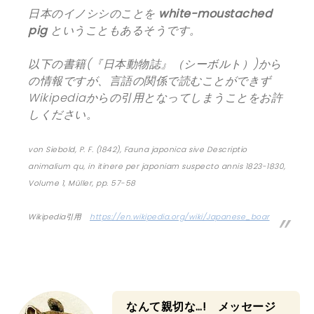
日本のイノシシのことを
white-moustached
pig
ということもあるそうです。
以下の書籍(『日本動物誌』（シーボルト）)から
の情報ですが、
言語の関係で読むことができず
Wikipediaからの引用とな
ってしまうことをお許
しください。
von Siebold, P. F. (1842), Fauna japonica sive Descriptio
animalium qu, in itinere per japoniam suspecto annis 1823-1830,
Volume 1, Müller, pp. 57-58
Wikipedia引用
https://en.wikipedia.org/wiki/
Japanese_boar
なんて親切な…! メッセージ