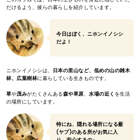
だけるよう、彼らの暮らしを紹介しています。
今日はぼく、ニホンイノシシ
だよ！
ニホンイノシシは、
日本の里山など、低めの山の雑木
林、広葉樹林
に暮らしている生きものです。
草
や
茂み
がたくさんある
森や草原
、
水場の近く
を生活
の場所にしています。
特にね、隠れる場所になる薮
(ヤブ)のある所がお気に入
り。安心するの♪