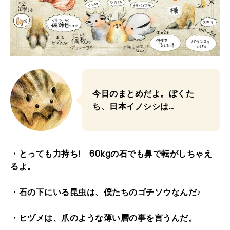
今日のまとめだよ。ぼくた
ち、日本イノシシは…
・とっても力持ち! 60kgの石でも鼻で転がしちゃえ
るよ。
・石の下にいる昆虫は、僕たちのゴチソウなんだ♪
・ヒヅメは、爪のような薄い層の事を言うんだ。