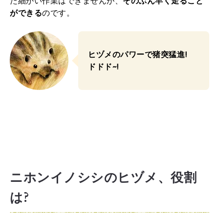
た細かい作業はできませんが、
そのぶん早く走ること
ができる
のです。
ヒヅメのパワーで猪突猛進!
ドドド~!
ニホンイノシシのヒヅメ、役割
は?